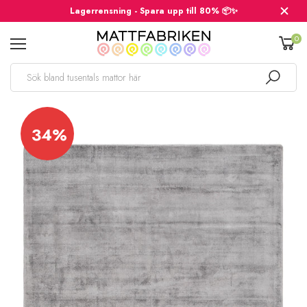
Lagerrensning - Spara upp till 80% 📦✨
0
34%