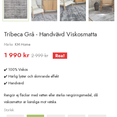
Tribeca Grå - Handvävd Viskosmatta
Märke:
KM Home
1 990 kr
2 999 kr
Rea!
✔️ 100% Viskos
✔️ Härlig lyster och skimrande effekt
✔️ Handvävd
Rengör ej fläckar med vatten eller starka rengöringsmedel, då
viskosmattor är känsliga mot vätska.
Storlek
: