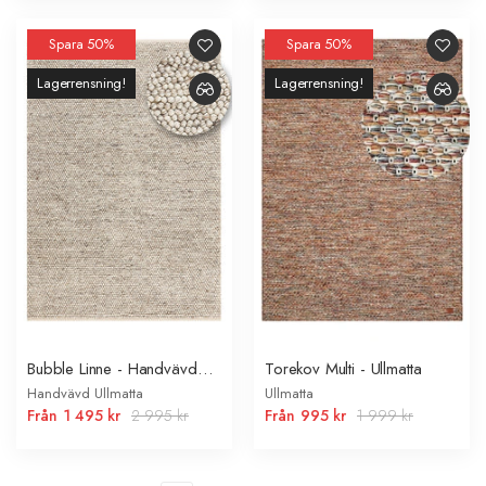
Spara 50%
Spara 50%
Lagerrensning!
Lagerrensning!
Bubble Linne - Handvävd
Torekov Multi - Ullmatta
Ullmatta
Handvävd Ullmatta
Ullmatta
Från
1 495 kr
2 995 kr
Från
995 kr
1 999 kr