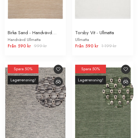
Birka Sand - Handvävd
Torsby Vit - Ullmatta
Ullmatta
Handvävd Ullmatta
Ullmatta
Från
590 kr
999 kr
Från
590 kr
1 199 kr
Spara 50%
Spara 50%
Lagerrensning!
Lagerrensning!