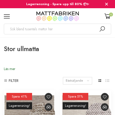
Lagerrensning - Spara upp till 80% 📦✨
0
Stor ullmatta
Läs mer
FILTER
Bästsäljande
Spara 41%
Spara 51%
Lagerrensning!
Lagerrensning!