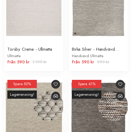
Torsby Creme - Ullmatta
Birka Silver - Handvävd
Ullmatta
Ullmatta
Handvävd Ullmatta
Från
590 kr
1 199 kr
Från
590 kr
999 kr
Spara 50%
Spara 41%
Lagerrensning!
Lagerrensning!