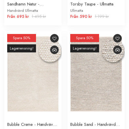
Sandhamn Natur -
Torsby Taupe - Ullmatta
Handvävd Ullmatta
Handvävd Ullmatta
Ullmatta
Från
695 kr
1 495 kr
Från
590 kr
1 199 kr
Spara 50%
Spara 50%
Lagerrensning!
Lagerrensning!
Bubble Creme - Handvävd
Bubble Sand - Handvävd