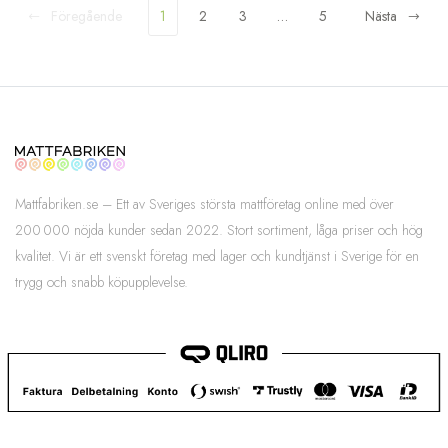
Föregående
1
2
3
…
5
Nästa
Mattfabriken.se – Ett av Sveriges största mattföretag online med över
200 000 nöjda kunder sedan 2022. Stort sortiment, låga priser och hög
kvalitet. Vi är ett svenskt företag med lager och kundtjänst i Sverige för en
trygg och snabb köpupplevelse.