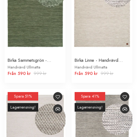
Birka Sammetsgrön -
Birka Linne - Handvävd
Handvävd Ullmatta
Ullmatta
Handvävd Ullmatta
Handvävd Ullmatta
Från
590 kr
999 kr
Från
590 kr
999 kr
Spara 51%
Spara 41%
Lagerrensning!
Lagerrensning!