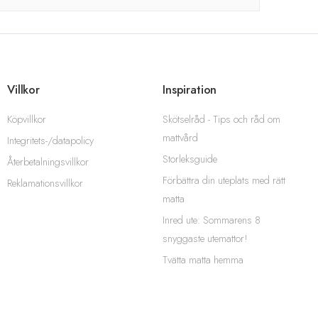
Villkor
Inspiration
Köpvillkor
Skötselråd - Tips och råd om
mattvård
Integritets-/datapolicy
Storleksguide
Återbetalningsvillkor
Förbättra din uteplats med rätt
Reklamationsvillkor
matta
Inred ute: Sommarens 8
snyggaste utemattor!
Tvätta matta hemma