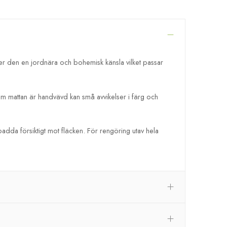
ger den en jordnära och bohemisk känsla vilket passar
om
mattan är handvävd kan små avvikelser i färg och
adda försiktigt mot fläcken. För rengöring utav hela