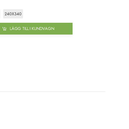
240X340
LÄGG TILL I KUNDVAGN