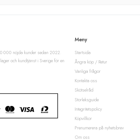
Meny
Startsida
 200 000 nöjda kunder sedan 2022.
 lager och kundtjänst i Sverige för en
Ångra köp / Retur
Vanliga frågor
Kontakta oss
Skötselråd
Storleksguide
Integritetspolicy
Köpvillkor
Prenumerera på nyhetsbrev
Om oss