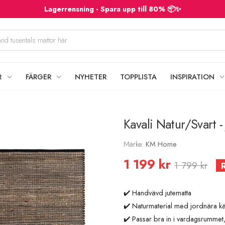
Lagerrensning - Spara upp till 80% 📦✨
R
FÄRGER
NYHETER
TOPPLISTA
INSPIRATION
Kavali Natur/Svart -
Märke:
KM Home
1 199 kr
1 799 kr
✔️ Handvävd jutematta
✔️ Naturmaterial med jordnära kä
✔️ Passar bra in i vardagsrummet,