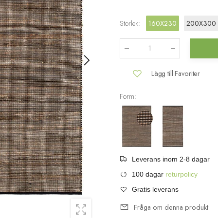
Storlek
:
160X230
200X300
Antal
:
Lägg till Favoriter
Form:
Leverans inom 2-8 dagar
100 dagar
returpolicy
Gratis leverans
Fråga om denna produkt