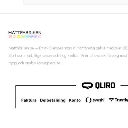
Mattfabriken.se – Ett av Sveriges största mattföretag online med över
Stort sortiment, låga priser och hög kvalitet. Vi är ett svenskt företag med
trygg och snabb köpupplevelse.