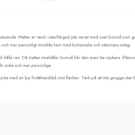
 utseende. Mattan är vävd i naturfärgad jute varvat med svart bomull som 
ga och mer personligt inredda hem med bohemiska och naturnära inslag.
h hålla ren. Då mattan innehåller bomull blir den även lite mjukare. Efters
lir unika och mer personliga.
rycka med en ljus frottéhandduk mot fläcken. Tänk på att inte gnugga utan b