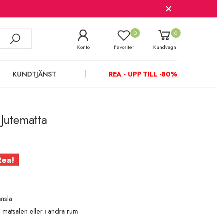
0
0
Konto
Favoriter
Kundvagn
KUNDTJÄNST
REA - UPP TILL -80%
 Jutematta
Rea!
nsla
 matsalen eller i andra rum