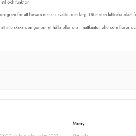
stil och funktion.
gram för att bevara mattans kvalitet och färg. Låt mattan lufttorka plant fö
t inte skaka den genom att hålla eller dra i mattkanten eftersom fibrer och 
Meny
Startsida
 200 000 nöjda kunder sedan 2022.