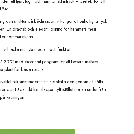
n ett ljust, lugnt och harmoniskt intryck – perfekt för allt
ljöer.
och struktur på båda sidor, vilket ger ett enhetligt uttryck
 den. En praktisk och elegant lösning för hemmets mest
eller sommarstugan.
m vill täcka mer yta med stil och funktion.
t på 30°C med skonsamt program för att bevara mattans
rka plant för bästa resultat.
kvalitet rekommenderas att inte skaka den genom att hålla
brer och trådar då kan släppa. Lyft istället mattan underifrån
 på vävningen.