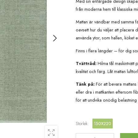
Med sin enfärgade design skapar de
från moderna hem till klassiska mi
Mattan är vändbar med samma färg 
oavsett hur du väljer att placera
använda ytor, som hallen, köket 
Finns i flera längder – för dig so
Tvättråd:
Hilma tål maskintvät
kvalitet och färg. Låt mattan luftto
Tänk på:
För att bevara mattans 
eller dra i mattkanten eftersom fi
för att undvika onödig belastning
Storlek
:
150X220