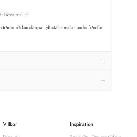
r bästa resultat.
trådar då kan släppa. Lyft istället mattan underifrån för
Villkor
Inspiration
Köpvillkor
Skötselråd - Tips och råd om