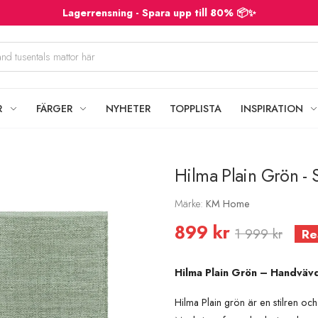
Lagerrensning - Spara upp till 80% 📦✨
R
FÄRGER
NYHETER
TOPPLISTA
INSPIRATION
Hilma Plain Grön - 
Märke:
KM Home
899 kr
1 999 kr
Re
Hilma Plain Grön – Handvävd
Hilma Plain grön är en stilren oc