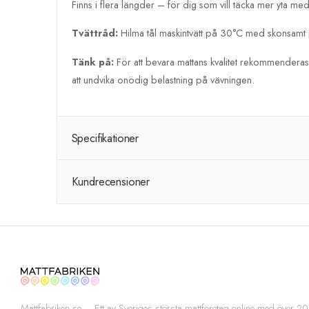
Finns i flera längder – för dig som vill täcka mer yta med 
Tvättråd:
Hilma tål maskintvätt på 30°C med skonsamt pro
Tänk på:
För att bevara mattans kvalitet rekommenderas at
att undvika onödig belastning på vävningen.
Specifikationer
Kundrecensioner
Mattfabriken.se – Ett av Sveriges största mattföretag online med över