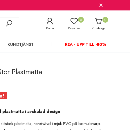
0
0
Konto
Favoriter
Kundvagn
KUNDTJÄNST
REA - UPP TILL -80%
Stor Plastmatta
a!
 plastmatta i avskalad design
h slitstark plastmatta, handvävd i mjuk PVC på bomullsvarp.