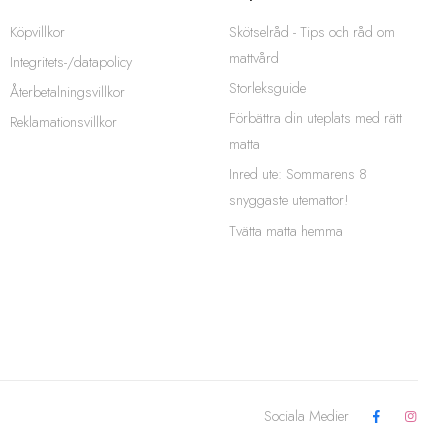
Köpvillkor
Skötselråd - Tips och råd om
mattvård
Integritets-/datapolicy
Storleksguide
Återbetalningsvillkor
Förbättra din uteplats med rätt
Reklamationsvillkor
matta
Inred ute: Sommarens 8
snyggaste utemattor!
Tvätta matta hemma
Sociala Medier