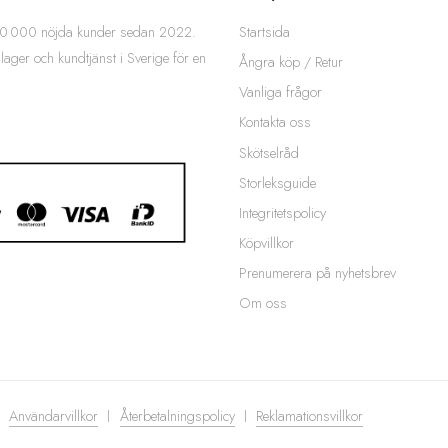
Startsida
 200 000 nöjda kunder sedan 2022.
 lager och kundtjänst i Sverige för en
Ångra köp / Retur
Vanliga frågor
Kontakta oss
Skötselråd
Storleksguide
Integritetspolicy
Köpvillkor
Prenumerera på nyhetsbrev
Om oss
Användarvillkor
Återbetalningspolicy
Reklamationsvillkor