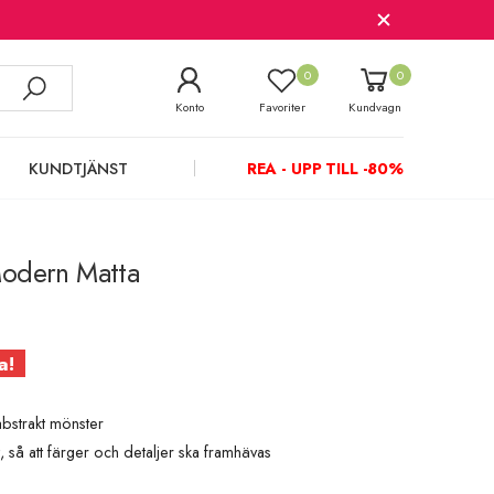
0
0
Konto
Favoriter
Kundvagn
KUNDTJÄNST
REA - UPP TILL -80%
Modern Matta
a!
bstrakt mönster
, så att färger och detaljer ska framhävas