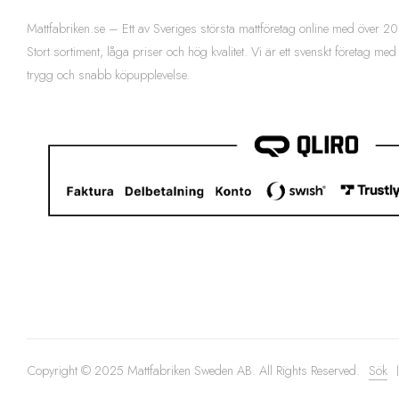
Mattfabriken.se – Ett av Sveriges största mattföretag online med över
Stort sortiment, låga priser och hög kvalitet. Vi är ett svenskt företag med
trygg och snabb köpupplevelse.
Copyright © 2025 Mattfabriken Sweden AB. All Rights Reserved.
Sök