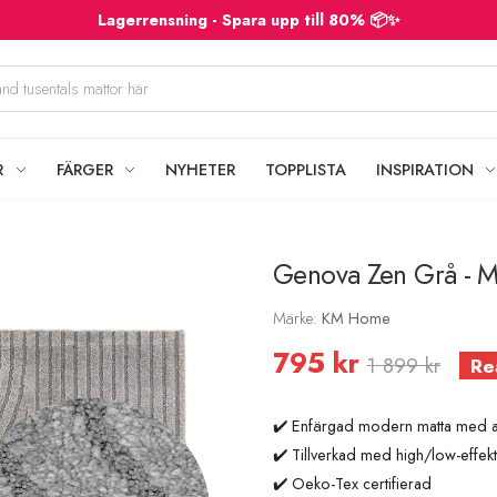
Lagerrensning - Spara upp till 80% 📦✨
R
FÄRGER
NYHETER
TOPPLISTA
INSPIRATION
Genova Zen Grå - 
Märke:
KM Home
795 kr
1 899 kr
Re
✔️ Enfärgad modern matta med a
✔️ Tillverkad med high/low-effekt
✔️ Oeko-Tex certifierad