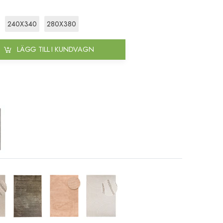
240X340
280X380
LÄGG TILL I KUNDVAGN