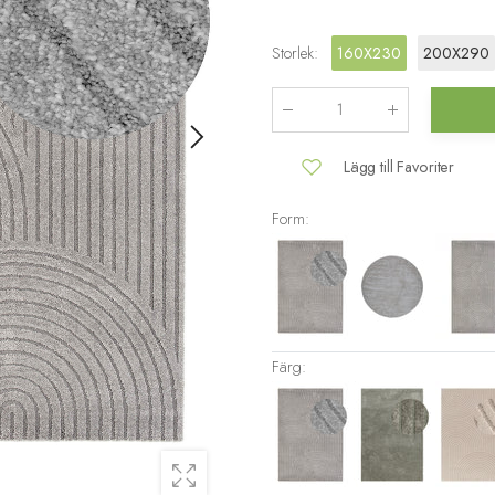
Storlek
:
160X230
200X290
Antal
:
Lägg till Favoriter
Form:
Färg: