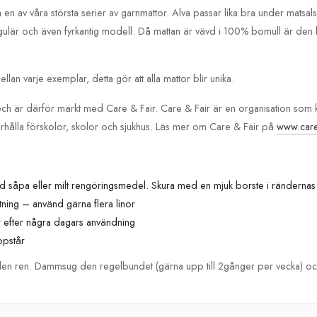
a en av våra största serier av garnmattor. Alva passar lika bra under mats
ulär och även fyrkantig modell. Då mattan är vävd i 100% bomull är den bå
lan varje exemplar, detta gör att alla mattor blir unika.
n och är därför märkt med Care & Fair. Care & Fair är en organisation som
erhålla förskolor, skolor och sjukhus. Läs mer om Care & Fair på
www.care-
med såpa eller milt rengöringsmedel. Skura med en mjuk borste i rändernas
tning – använd gärna flera linor
er efter några dagars användning
ppstår
ålla den ren. Dammsug den regelbundet (gärna upp till 2gånger per vecka) 