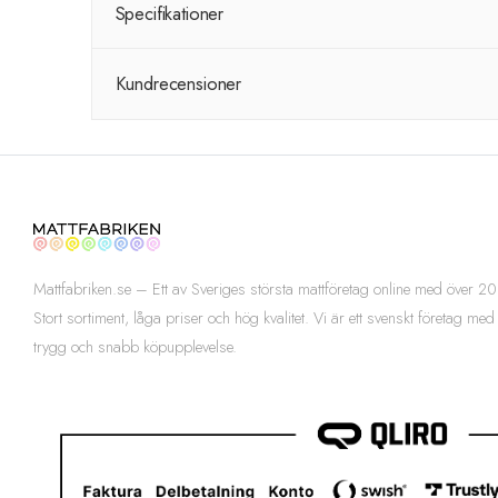
Specifikationer
Kundrecensioner
Mattfabriken.se – Ett av Sveriges största mattföretag online med över
Stort sortiment, låga priser och hög kvalitet. Vi är ett svenskt företag med
trygg och snabb köpupplevelse.