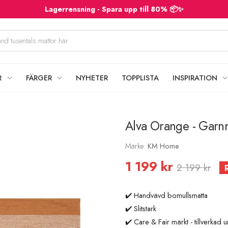
Lagerrensning - Spara upp till 80% 📦✨
R
FÄRGER
NYHETER
TOPPLISTA
INSPIRATION
Alva Orange - Garnm
Märke:
KM Home
1 199 kr
2 199 kr
✔️ Handvävd bomullsmatta
✔️ Slitstark
✔️ Care & Fair märkt - tillverkad 