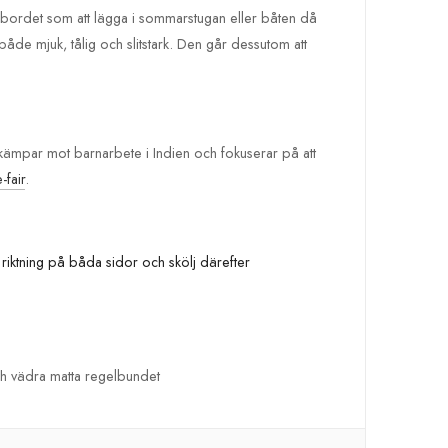
alsbordet som att lägga i sommarstugan eller båten då
de mjuk, tålig och slitstark. Den går dessutom att
 kämpar mot barnarbete i Indien och fokuserar på att
fair
.
 riktning på båda sidor och skölj därefter
och vädra matta regelbundet