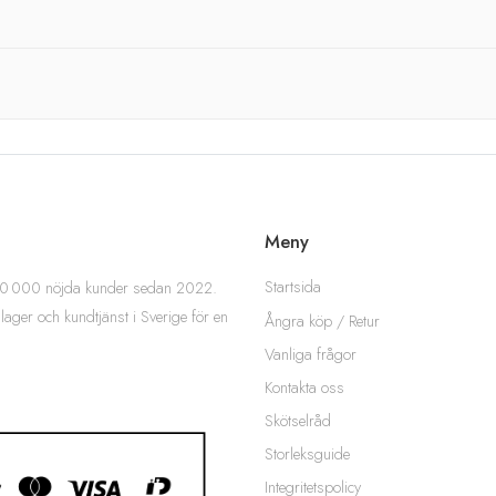
Meny
Startsida
 200 000 nöjda kunder sedan 2022.
 lager och kundtjänst i Sverige för en
Ångra köp / Retur
Vanliga frågor
Kontakta oss
Skötselråd
Storleksguide
Integritetspolicy