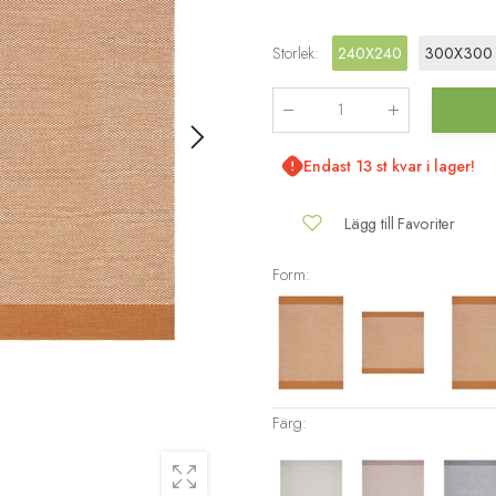
Storlek
:
240X240
300X300
Antal
:
Endast 13 st kvar i lager!
Lägg till Favoriter
Form:
Färg: