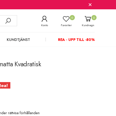
0
0
Konto
Favoriter
Kundvagn
KUNDTJÄNST
REA - UPP TILL -80%
atta Kvadratisk
Rea!
under rättvisa förhållanden