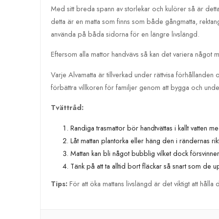
Med sitt breda spann av storlekar och kulörer så är dett
detta är en matta som finns som både gångmatta, rektang
använda på båda sidorna för en längre livslängd.
Eftersom alla mattor handvävs så kan det variera något mel
Varje Alvamatta är tillverkad under rättvisa förhållande
förbättra villkoren för familjer genom att bygga och und
Tvättråd:
Randiga trasmattor bör handtvättas i kallt vatten 
Låt mattan plantorka eller häng den i rändernas rik
Mattan kan bli något bubblig vilket dock försvinn
Tänk på att ta alltid bort fläckar så snart som de u
Tips:
För att öka mattans livslängd är det viktigt att h