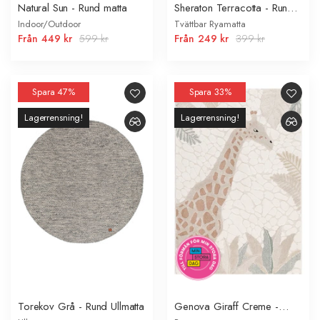
Natural Sun - Rund matta
Sheraton Terracotta - Rund
Ryamatta
Indoor/Outdoor
Tvättbar Ryamatta
Från
449 kr
599 kr
Från
249 kr
399 kr
Spara 47%
Spara 33%
Lagerrensning!
Lagerrensning!
Torekov Grå - Rund Ullmatta
Genova Giraff Creme -
Barnmatta