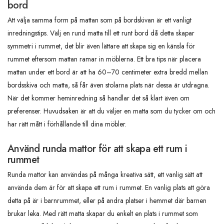
bord
Att välja samma form på mattan som på bordskivan är ett vanligt
inredningstips. Välj en rund matta till ett runt bord då detta skapar
symmetri i rummet, det blir även lättare att skapa sig en känsla för
rummet eftersom mattan ramar in möblerna. Ett bra tips när placera
mattan under ett bord är att ha 60–70 centimeter extra bredd mellan
bordsskiva och matta, så får även stolarna plats när dessa är utdragna.
När det kommer heminredning så handlar det så klart även om
preferenser. Huvudsaken är att du väljer en matta som du tycker om och
har rätt mått i förhållande till dina möbler.
Använd runda mattor för att skapa ett rum i
rummet
Runda mattor kan användas på många kreativa sätt, ett vanlig sätt att
använda dem är för att skapa ett rum i rummet. En vanlig plats att göra
detta på är i barnrummet, eller på andra platser i hemmet där barnen
brukar leka. Med rätt matta skapar du enkelt en plats i rummet som