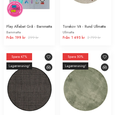
Play Alfabet Grå - Barnmatta
Torekov Vit - Rund Ullmatta
Barnmatta
Ullmatta
Från
199 kr
299 kr
Från
1 495 kr
2 799 kr
Spara 47%
Spara 50%
Lagerrensning!
Lagerrensning!