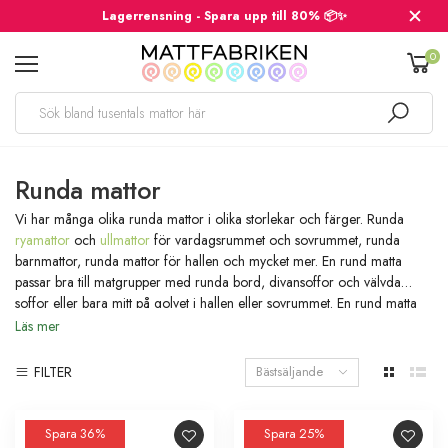
Lagerrensning - Spara upp till 80% 📦✨
0
Runda mattor
Vi har många olika runda mattor i olika storlekar och färger. Runda
ryamattor
och
ullmattor
för vardagsrummet och sovrummet, runda
barnmattor, runda mattor för hallen och mycket mer. En rund matta
passar bra till matgrupper med runda bord, divansoffor och välvda
soffor eller bara mitt på golvet i hallen eller sovrummet. En rund matta
ger ett symmetriskt och mjukt intryck och är enkel att placera i rummet
Läs mer
då man inte behöver ta hänsyn till rummets vinklar.
FILTER
Bästsäljande
Spara 36%
Spara 25%