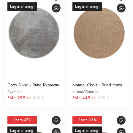
Lagerrensning!
Lagerrensning!
Cozy Silver - Rund Ryamatta
Natural Circle - Rund matta
Ryamatta
Indoor/Outdoor
Från
299 kr
469 kr
Från
449 kr
599 kr
Spara 47%
Spara 26%
Lagerrensning!
Lagerrensning!