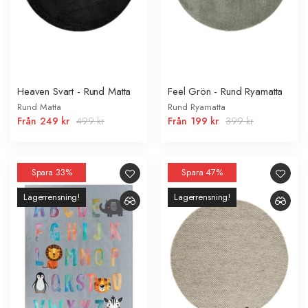
Heaven Svart - Rund Matta
Feel Grön - Rund Ryamatta
Rund Matta
Rund Ryamatta
Från
249 kr
499 kr
Från
199 kr
399 kr
Spara 33%
Spara 47%
Lagerrensning!
Lagerrensning!