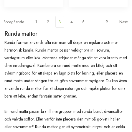
Föregående
1
2
3
4
5
…
9
Nästa
Runda mattor
Runda former används ofta när man vill skapa en mjukare och mer
harmonisk känsla. Runda mattor passar väldigt bra in i sovrum,
vardagsrum eller kök. Mattorna erbjuder många sätt att vara kreativ med
dina inredningsval. Kombinera en rund matta med en fåtölj och ett
avlastningsbord för att skapa en lugn plats för läsning, eller placera en
rund matta under sängen för att göra sovrummet mysigare. Du kan även
använda runda mattor för att skapa naturliga och mjuka platser för dina
barn att leka, endast fantasin sätter gränser.
En rund matta passar bra till matgrupper med runda bord, divansoffor
och välvda soffor. Eller varför inte placera den mitt på golvet i hallen
eller sovrummet? Runda mattor ger ett symmetriskt intryck och är enkla