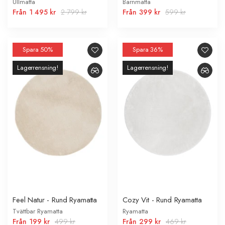
Ullmatta
Barnmatta
Från
1 495 kr
2 799 kr
Från
399 kr
599 kr
Spara 50%
Spara 36%
Lagerrensning!
Lagerrensning!
Feel Natur - Rund Ryamatta
Cozy Vit - Rund Ryamatta
Tvättbar Ryamatta
Ryamatta
Från
199 kr
499 kr
Från
299 kr
469 kr