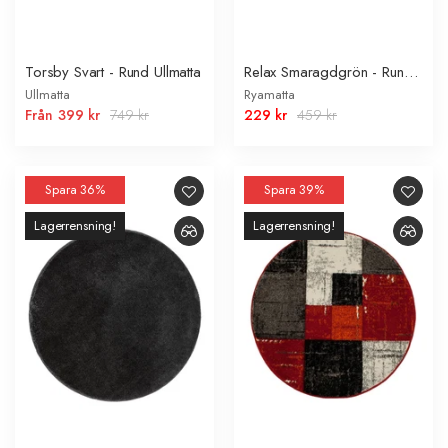
Torsby Svart - Rund Ullmatta
Relax Smaragdgrön - Rund
Matta
Ullmatta
Ryamatta
Från
399 kr
749 kr
229 kr
459 kr
Spara 36%
Spara 39%
Lagerrensning!
Lagerrensning!