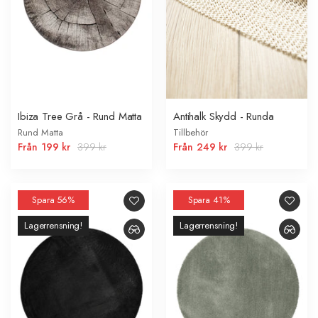
Ibiza Tree Grå - Rund Matta
Antihalk Skydd - Runda
Rund Matta
Tillbehör
Från
199 kr
399 kr
Från
249 kr
399 kr
Spara 56%
Spara 41%
Lagerrensning!
Lagerrensning!