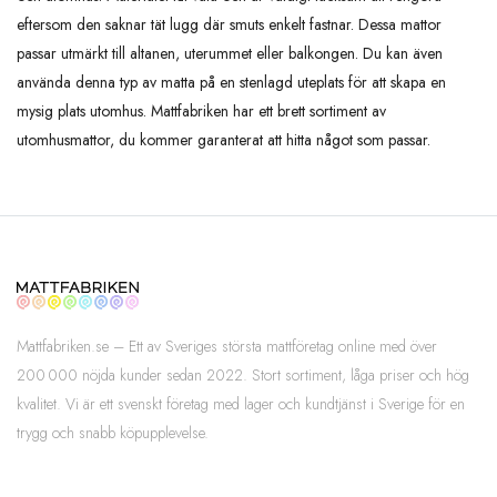
eftersom den saknar tät lugg där smuts enkelt fastnar. Dessa mattor
passar utmärkt till altanen, uterummet eller balkongen. Du kan även
använda denna typ av matta på en stenlagd uteplats för att skapa en
mysig plats utomhus. Mattfabriken har ett brett sortiment av
utomhusmattor, du kommer garanterat att hitta något som passar.
Mattfabriken.se – Ett av Sveriges största mattföretag online med över
200 000 nöjda kunder sedan 2022. Stort sortiment, låga priser och hög
kvalitet. Vi är ett svenskt företag med lager och kundtjänst i Sverige för en
trygg och snabb köpupplevelse.