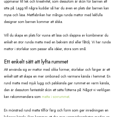
uppmanar till lek och kreativitet, som dessutom är skön för barnen att
sitta på. Lägg till några kuddar så har du även en plats där barnen kan
mysa och läsa. Mattfabriken har många runda mattor med lekfulla
designer som barnen kommer att älska.
Vill du skapa en plats för vuxna att läsa och slappna av kombinerar du
enkelt en stor runda matta med en bekväm stol eller fåtölj. Vi har runda
mattor i storlekar som passar alla idéer, stora som små.
Ett enkelt sätt att lyfta rummet
Att använda sig av mattor med olika former, storlekar och färger är ett
enkelt sätt att skapa en mer ombonad och varmare känsla i hemmet. En
rund matta med mjuk lugg och pälskänsla ger rummet en varm känsla,
den är dessutom fantastiskt skön ett sätta fötterna på. Något vi verkligen
kan rekommendera som
matta i sovrummet
.
En mönstrad rund matta tillför färg och form som ger inredningen en