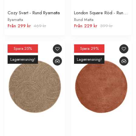
Cozy Svart - Rund Ryamatta
London Square Röd - Rund
Matta
Ryamatta
Rund Matta
Från
299 kr
469 kr
Från
229 kr
399 kr
Spara 25%
Spara 29%
Lagerrensning!
Lagerrensning!