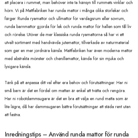
att placera i rummet, man behöver inte ta hänsyn till rummets vinklar och
hörn. Vi på Mattfabriken har runda mattor i många olika storlekar och
färger. Runda ryamattor och ullmattor för vardagsrum eller sovrum,
runda barnmattor gjorda för lek och runda mattor för hallen som tål liv
och rörelse. Utöver de mer klassiska runda ryamattorna så har vi ett
utvalt sortiment med handvävda jutemattor, tillverkade av naturmaterial
som ger en mer jordnära känsla. Mattfabriken har även moderna mattor
med abstrakta mönster och chenillemattor, kända för sin mjuka och
lyxigare känsla.
Tänk på att anpassa ditt val efter era behov och förutsättningar. Har ni
små barn är det en fördel om mattan är enkel att tvätta och rengöra.
Har ni robotdammsugare är det en bra att välja en rund matta som är
lite lägre, då har dammsugaren bättre förutsättningar att städa rent utan
att fastna.
Inredningstips – Använd runda mattor för runda