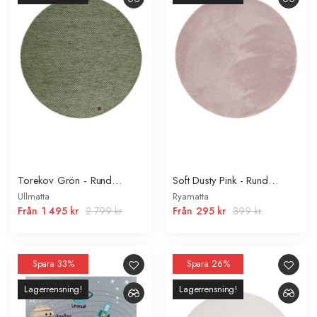
Torekov Grön - Rund
Soft Dusty Pink - Rund
Ullmatta
Ryamatta
Ullmatta
Ryamatta
Från
1 495 kr
2 799 kr
Från
295 kr
399 kr
Spara 33%
Spara 26%
Lagerrensning!
Lagerrensning!