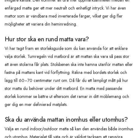
livligare känsla. Den kommer att dra mer uppmärksamheten medan en
enfärgad matta ger ett mer neutralt och enhetligt intryck. Vi har även
mattor som är vändbara med inverterade färger, vilket ger dig fler
möjligheter att variera din heminredning.
Hur stor ska en rund matta vara?
Vi har tagit fram en storleksguide som du kan använda för att enklare
välja storlek. Tumregeln vid matbord är att mattan ska vara så pass stor
att även stolarna får plats. Stolsbenen ska inte hamna utanför mattan eller
fastna på mattans kant vid förflyttning. Räkna med bordets storlek och
lägg till 60–70 centimeter runt om. Då får du ett lämpligt mått på hur
stor matta du behöver under ditt matbord. En matta med passande
storlek kommer se bättre ut eftersom det ramar in ditt möblemang och
ger dig en mer definierad matplats.
Ska du använda mattan inomhus eller utomhus?
Välja en rund indoor/outdoor matta så kan den användas både inomhus
och utomhus. Materialet tål väta och är väldigt tacksam att rengöra