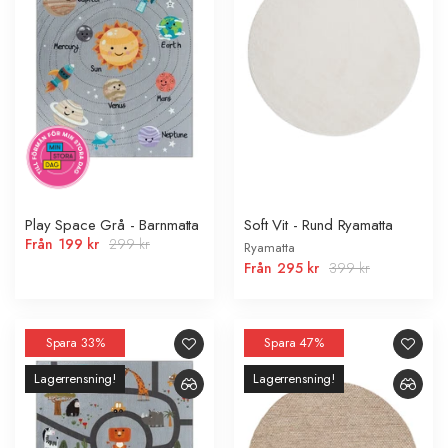
Play Space Grå - Barnmatta
Soft Vit - Rund Ryamatta
Från
199 kr
299 kr
Ryamatta
Från
295 kr
399 kr
Spara 33%
Spara 47%
Lagerrensning!
Lagerrensning!