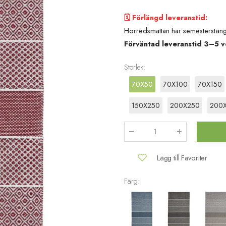
🗓️ Förlängd leveranstid:
Horredsmattan har semesterstäng
Förväntad leveranstid 3–5 v
Storlek
:
70X50
70X100
70X150
150X250
200X250
200
Antal
:
Lägg till Favoriter
Färg: