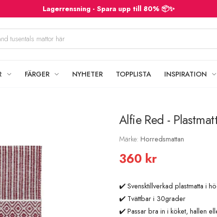
Lagerrensning - Spara upp till 80% 📦✨
R
FÄRGER
NYHETER
TOPPLISTA
INSPIRATION
Alfie Red - Plastmat
Märke:
Horredsmattan
360 kr
✔️ Svensktillverkad plastmatta i hö
✔️ Tvättbar i 30grader
✔️ Passar bra in i köket, hallen e