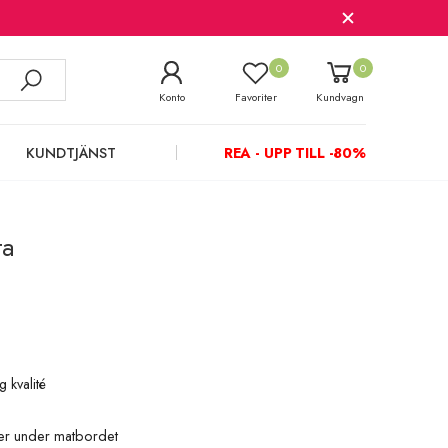
0
0
Konto
Favoriter
Kundvagn
KUNDTJÄNST
REA - UPP TILL -80%
ta
g kvalité
ller under matbordet