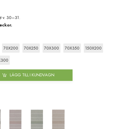
t v. 30–31.
eckor.
70X200
70X250
70X300
70X350
150X200
X300
LÄGG TILL I KUNDVAGN