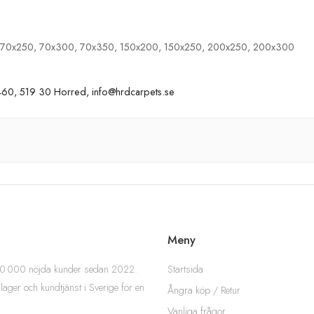
 70x250, 70x300, 70x350, 150x200, 150x250, 200x250, 200x300
60, 519 30 Horred, info@hrdcarpets.se
Meny
Startsida
 200 000 nöjda kunder sedan 2022.
 lager och kundtjänst i Sverige för en
Ångra köp / Retur
Vanliga frågor