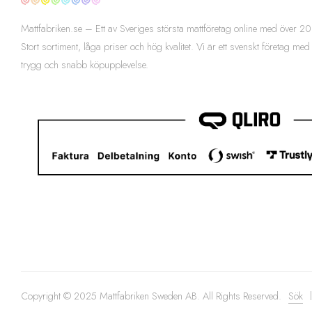
Mattfabriken.se – Ett av Sveriges största mattföretag online med över
Stort sortiment, låga priser och hög kvalitet. Vi är ett svenskt företag med
trygg och snabb köpupplevelse.
Copyright © 2025 Mattfabriken Sweden AB. All Rights Reserved.
Sök