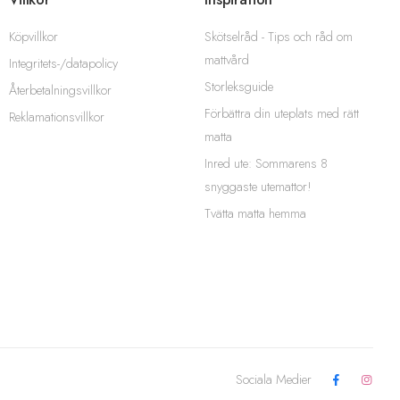
Köpvillkor
Skötselråd - Tips och råd om
mattvård
Integritets-/datapolicy
Storleksguide
Återbetalningsvillkor
Förbättra din uteplats med rätt
Reklamationsvillkor
matta
Inred ute: Sommarens 8
snyggaste utemattor!
Tvätta matta hemma
Sociala Medier