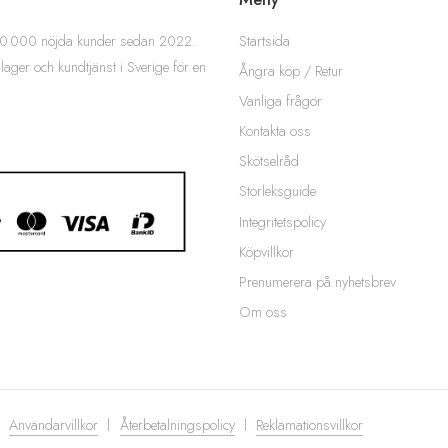
Startsida
 200 000 nöjda kunder sedan 2022.
 lager och kundtjänst i Sverige för en
Ångra köp / Retur
Vanliga frågor
Kontakta oss
Skötselråd
Storleksguide
Integritetspolicy
Köpvillkor
Prenumerera på nyhetsbrev
Om oss
Användarvillkor
Återbetalningspolicy
Reklamationsvillkor