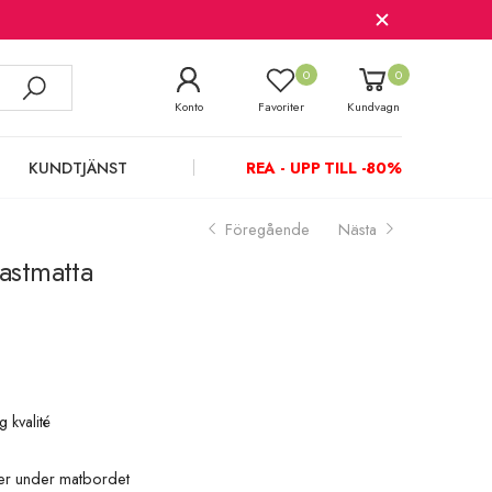
0
0
Konto
Favoriter
Kundvagn
KUNDTJÄNST
REA - UPP TILL -80%
Föregående
Nästa
lastmatta
g kvalité
ller under matbordet