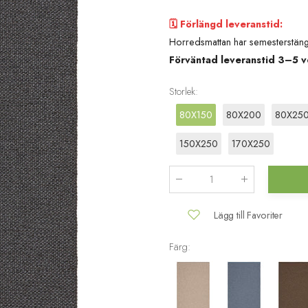
🗓️ Förlängd leveranstid:
Horredsmattan har semesterstäng
Förväntad leveranstid 3–5 v
Storlek
:
80X150
80X200
80X25
150X250
170X250
Antal
:
Lägg till Favoriter
Färg: