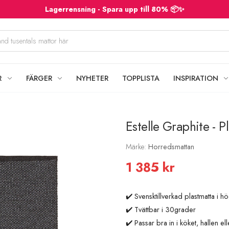
Lagerrensning - Spara upp till 80% 📦✨
R
FÄRGER
NYHETER
TOPPLISTA
INSPIRATION
Estelle Graphite - P
Märke:
Horredsmattan
1 385 kr
✔️ Svensktillverkad plastmatta i hö
✔️ Tvättbar i 30grader
✔️ Passar bra in i köket, hallen e