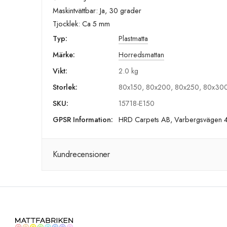
Maskintvättbar: Ja, 30 grader
Tjocklek: Ca 5 mm
Typ:
Plastmatta
Märke:
Horredsmattan
Vikt:
2.0 kg
Storlek:
80x150, 80x200, 80x250, 80x300
SKU:
15718-E150
GPSR Information:
HRD Carpets AB, Varbergsvägen 4
Kundrecensioner