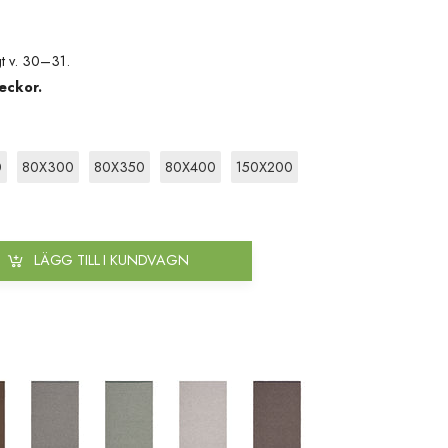
t v. 30–31.
eckor.
0
80X300
80X350
80X400
150X200
LÄGG TILL I KUNDVAGN